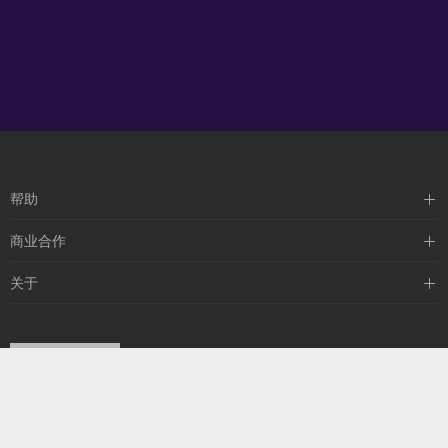
帮助
使用说明
商业合作
常见问题
应用场景
关于
解决方案
公司简介
联系我们