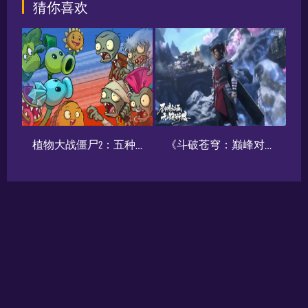
猜你喜欢
无间》天海技能攻略
植物大战僵尸2：五种适合新手获取的植物推荐
《斗破苍穹：巅峰对决》角色培养及异火攻略