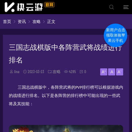
首页
资讯
攻略
正文
新用户点击
领取体验苹
果云手机
三国志战棋版中各阵营武将战绩进行
排名
lina
2023-03-23
攻略
4285
0
A⁺
A
A⁻
三国志战棋版中，各阵营武将的
排行榜可以根据游戏内
PVP
的战绩进行排名。以下是各阵营的排行榜中可能出现的一些武
将及其技能：