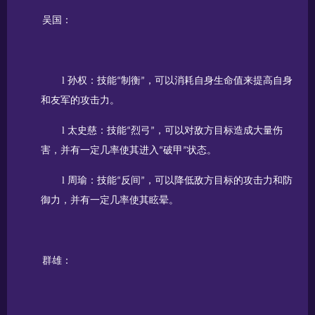
吴国：
l
孙权：技能
制衡
，可以消耗自身生命值来提高自身
“
”
和友军的攻击力。
l
太史慈：技能
烈弓
，可以对敌方目标造成大量伤
“
”
害，并有一定几率使其进入
破甲
状态。
“
”
l
周瑜：技能
反间
，可以降低敌方目标的攻击力和防
“
”
御力，并有一定几率使其眩晕。
群雄：