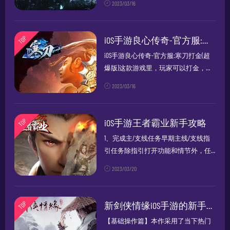
2023/03/16
哪些临魂技，我们可以这样理解，魂
技就是每一个...
TOP
iOS手游良心传奇-官方服:寒刀打金(超爆版)如何打金 打金的赚钱攻略总结
iOS手游良心传奇-官方服:寒刀打金(超
爆版)这款游戏里，玩家可以打金，并
且打金也是能够获取到很多钱的，并
2023/03/16
且玩家们都是能够在游戏中进行打金
的，玩家可以通过游戏获得大量收
入。总结打金挣钱攻略玩家在副本内...
TOP
iOS手游王者霸业新手攻略
1、完成主/支线任务早期主线/支线指
引任务除指引打开功能和情节外，任
务完成是您早期获取君主经验最重要
2023/03/20
的方式；2、君主的提升于王者霸业之
中，君主等级尤为重要，君主等级除
限定各项职能打开外，同时对建筑的
TOP
新剑侠情缘iOS手游的新手攻略
最...
【基础操作篇】本作采用了当下热门