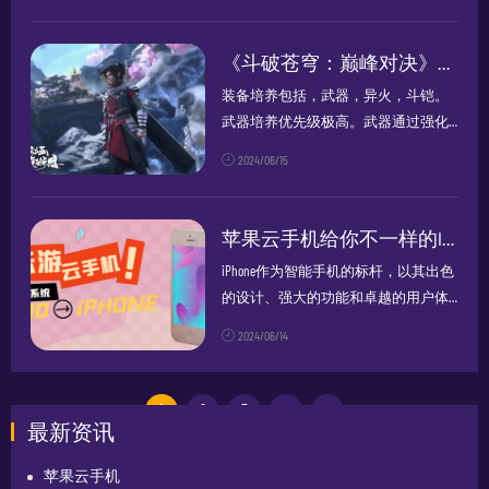
的安全性著称，而Android则以其开放性
和定制性受到用...
《斗破苍穹：巅峰对决》角色培养及异火攻略
装备培养包括，武器，异火，斗铠。
武器培养优先级极高。武器通过强化
提升属性，而武器的强化道具则主要
2024/06/15
通过灵渊兽域获得，武器的强化材料
随等级增加，而强化率则随等级提高
而降低，高等级强化时建议使用名匠
苹果云手机给你不一样的IPhone使用方法
之心提升...
iPhone作为智能手机的标杆，以其出色
的设计、强大的功能和卓越的用户体
验而广受欢迎。通过苹果的云服务，
2024/06/14
你可以获得一种全新的iPhone使用体
验。什么是苹果云手机？苹果云手机
并不是一个实体手机，而是一...
1
2
3
›
››
最新资讯
苹果云手机