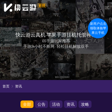
新用户点击
领取体验苹
快云游云真机·苹果手游挂机托管神器
果云手机
iOS手游玩家推荐
手游24小时不断网 · 轻松挂机解放双手
首页
资讯
全部
公告
活动
资讯
攻略