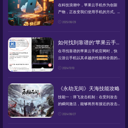
增强战力...
在科技浪潮中，苹果云手机作为创新
产物，正改变我们使用手机的方式。
苹果云手机是依托云计算技术，运行
2025/06/29
于云端服务器的虚拟苹果手机。用户
通过苹果设备或网页端就能远程操
控，享受和实体机类似的体验，数据
如何找到靠谱的“苹果云手机”官网
存于云端，...
在寻找靠谱的苹果云手机官网时，快
云游云手机以其卓越的性能和全面的
功能脱颖而出。以下是几个关键点，
2024/11/10
让您了解为什么快云游是您的理想选
择： 1. 百度官网认证：快云游官网通
过了百度的严格...
《永劫无间》天海技能攻略
技能一：弹飞攻击机制：在受到攻击
的瞬间激活，能够将所有接近的攻击
弹飞。战术价值：提供了极高的生存
2024/06/27
能力，允许玩家在遭受集中火力时进
行反击或撤退。技能二：金刚护罩机