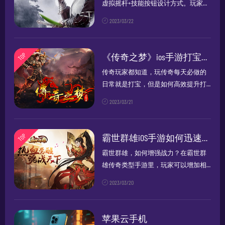
虚拟摇杆+技能按钮设计方式。玩家可
以利用鼠标或键盘操作。在游戏中，
2023/03/22
控制人物移动的方法主要分为两类，
一种是通过画面左半部分的滑动来触
发虚拟摇杆，而是点击画面右半部分
TOP
《传奇之梦》ios手游打宝攻略
的特定...
传奇玩家都知道，玩传奇每天必做的
日常就是打宝，但是如何高效提升打
宝效率，哪些副本掉率你需要的极品
2023/03/21
装备或许很多玩家还不清楚，今天就
为大家盘点一下打宝的好地方，希望
大家在游戏里都能极品爆爆爆！30-40
TOP
霸世群雄iOS手游如何迅速上升战力攻略
级...
霸世群雄，如何增强战力？在霸世群
雄传奇类型手游里，玩家可以增加相
当多战力，并且也是有非常多的战力
2023/03/20
的提升方法的，那究竟该如何提高战
力？又该怎样去选择适合自己使用的
增强技能呢？让我们来看一下。迅速
苹果云手机