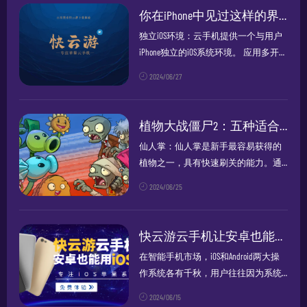
制：形成一个保护罩，具有振刀效
你在iPhone中见过这样的界面吗?
果，但无法...
独立iOS环境：云手机提供一个与用户
iPhone独立的iOS系统环境。 应用多开：
用户可以在云手机上登录和使用另一
2024/06/27
个微信或其他iOS应用，实现应用的双
开或多开。 持续在线：通过云手...
植物大战僵尸2：五种适合新手获取的植物推荐
仙人掌：仙人掌是新手最容易获得的
植物之一，具有快速刷关的能力。通
过游戏内的签到奖励，新手可以在7天
2024/06/25
内获得二级仙人掌和装扮，以及进阶
书，相当于直接拥有三阶仙人掌。进
一步通过神秘宝藏获取进阶书，可以
快云游云手机让安卓也能用iOS系统
将仙人...
在智能手机市场，iOS和Android两大操
作系统各有千秋，用户往往因为系统
的不同而面临选择困难。iOS以其流畅
2024/06/15
的用户体验、丰富的应用生态和强大