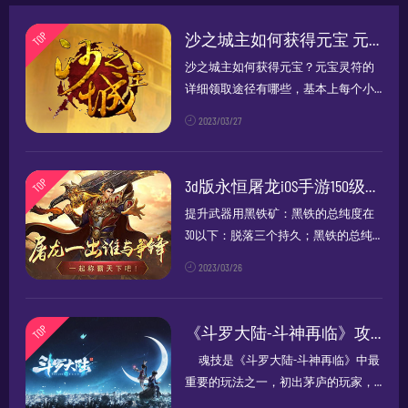
TOP
沙之城主如何获得元宝 元宝灵符的详细获得途径
沙之城主如何获得元宝？元宝灵符的
详细领取途径有哪些，基本上每个小
伙伴都有需要，都能直接免费得到，
2023/03/27
接下来大家一起来看一下~ 沙之城主如
何获得元宝1：游戏内交易系统发达，
每个人打黄金打稀有材料，...
TOP
3d版永恒屠龙iOS手游150级后如何升级
提升武器用黑铁矿：黑铁的总纯度在
30以下：脱落三个持久；黑铁的总纯
度30-60:随机掉落一个持久或不掉落；
2023/03/26
黑铁的总纯度在60以上：不掉持久；
黑铁的总纯度大于120：持续时间随机
增加1点。黑铁总高纯度是...
TOP
《斗罗大陆-斗神再临》攻略技巧篇魂技玩法
魂技是《斗罗大陆-斗神再临》中最
重要的玩法之一，初出茅庐的玩家，
也许并不知道斗罗大陆上的斗神又有