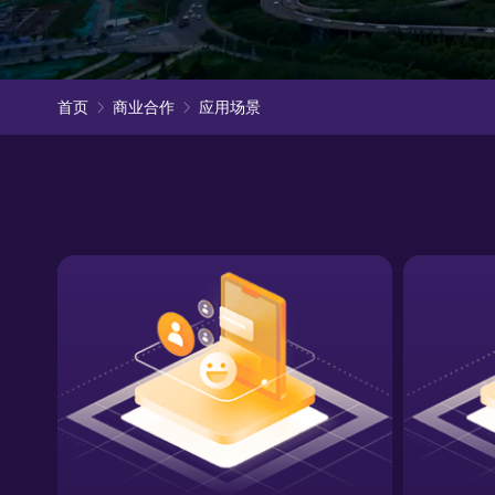
首页
商业合作
应用场景