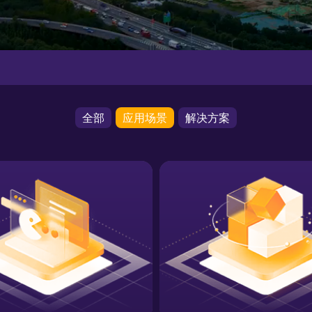
全部
应用场景
解决方案