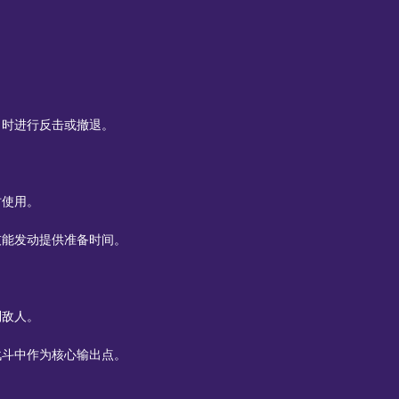
。
力时进行反击或撤退。
时使用。
技能发动提供准备时间。
制敌人。
战斗中作为核心输出点。