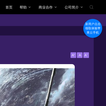
首页
帮助
商业合作
公司简介
新用户点击
领取体验苹
果云手机
A⁺
A
A⁻