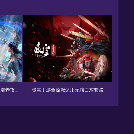
脑白灰套路
《剑网3无界》萌新职业指南