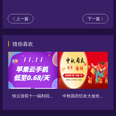
上一篇
下一篇
猜你喜欢
续狂欢 苹果云手机低至0.68/天
快云游双十一福利回归 苹果云手机低至0.68/天
中秋国庆狂欢大放价！史上最低价 爆款苹果云手机低至0.68元/天！