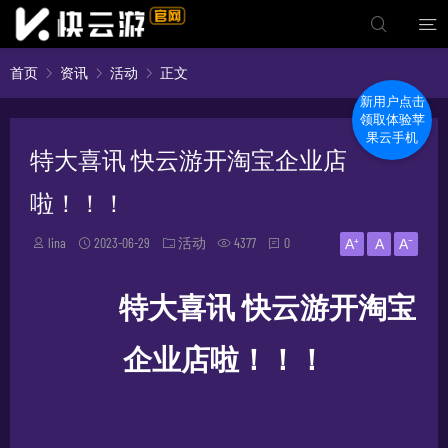
首页
资讯
活动
正文
新用户点击
领取体验苹
果云手机
特大喜讯 快云游开淘宝企业店
啦！！！
lina
2023-06-29
活动
4377
0
A⁺
A
A⁻
特大喜讯
快云游开淘宝
企业店啦！！！