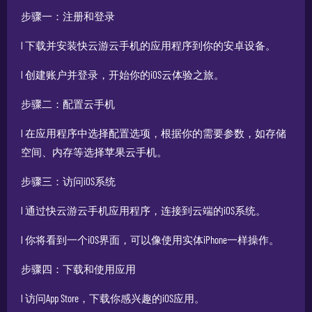
步骤一：注册和登录
l 下载并安装快云游云手机的应用程序到你的安卓设备。
l 创建账户并登录，开始你的iOS云体验之旅。
步骤二：配置云手机
l 在应用程序中选择配置选项，根据你的需要参数，如存储
空间、内存等选择苹果云手机。
步骤三：访问iOS系统
l 通过快云游云手机应用程序，连接到云端的iOS系统。
l 你将看到一个iOS界面，可以像使用实体iPhone一样操作。
步骤四：下载和使用应用
l 访问App Store，下载你感兴趣的iOS应用。