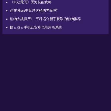
《永劫无间》天海技能攻略
你在iPhone中见过这样的界面吗?
植物大战僵尸2：五种适合新手获取的植物推荐
快云游云手机让安卓也能用iOS系统