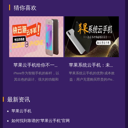
猜你喜欢
机让安卓也能用iOS系统
苹果云手机给你不一样的IPhone使用方法
苹果系统云手机：未来移动体验的新篇章
id
iPhone作为智能手机的标杆，以
苹果系统云手机的优势l 成本效
在
户
其出色的设计、强大的功能和
益：用户无需购买昂贵的iPho...
卓越的用户...
最新资讯
苹果云手机
如何找到靠谱的“苹果云手机”官网