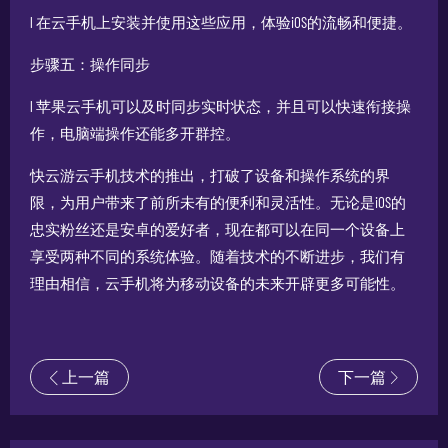
l 在云手机上安装并使用这些应用，体验iOS的流畅和便捷。
步骤五：操作同步
l 苹果云手机可以及时同步实时状态，并且可以快速衔接操
作，电脑端操作还能多开群控。
快云游云手机技术的推出，打破了设备和操作系统的界
限，为用户带来了前所未有的便利和灵活性。无论是iOS的
忠实粉丝还是安卓的爱好者，现在都可以在同一个设备上
享受两种不同的系统体验。随着技术的不断进步，我们有
理由相信，云手机将为移动设备的未来开辟更多可能性。
上一篇
下一篇